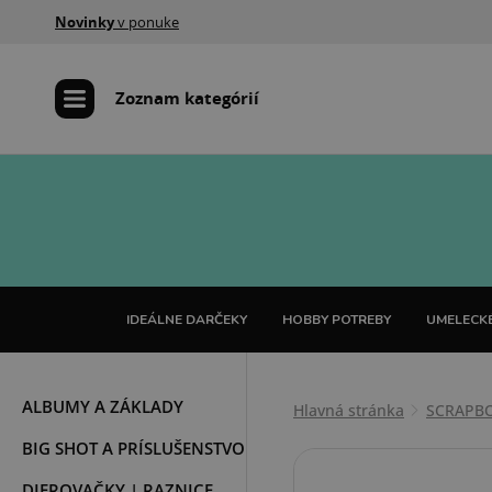
Novinky
v ponuke
Zoznam kategórií
IDEÁLNE DARČEKY
HOBBY POTREBY
UMELECKÉ
ALBUMY A ZÁKLADY
Hlavná stránka
SCRAPB
BIG SHOT A PRÍSLUŠENSTVO
DIEROVAČKY | RAZNICE