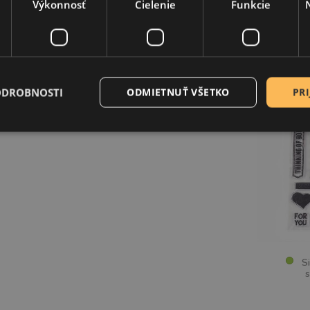
Výkonnosť
Cielenie
Funkcie
UKTU
SÚVI
ODROBNOSTI
ODMIETNUŤ VŠETKO
PRI
Sil
s