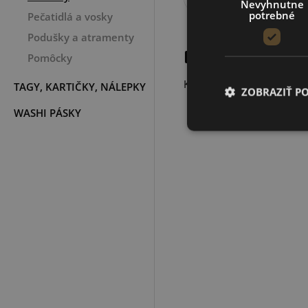
Nevyhnutne
potrebné
Pečatidlá a vosky
Podušky a atramenty
POPIS PROD
Pomôcky
Kolekcia: Love Llama
TAGY, KARTIČKY, NÁLEPKY
ZOBRAZIŤ P
WASHI PÁSKY