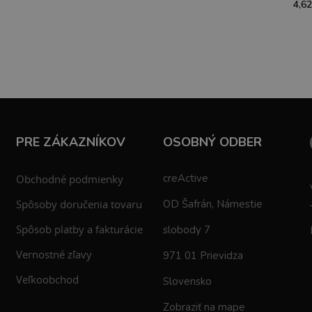
4,62
PRE ZÁKAZNÍKOV
OSOBNÝ ODBER
creActive
Obchodné podmienky
Spôsoby doručenia tovaru
OD Šafrán, Námestie
Spôsob platby a fakturácie
slobody 7
Vernostné zľavy
971 01 Prievidza
Veľkoobchod
Slovensko
Zobraziť na mape