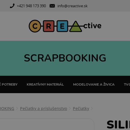
+421 948 173 390
info@creactive.sk
SCRAPBOOKING
 POTREBY
KREATÍVNY MATERIÁL
MODELOVANIE A ŽIVICA
TVO
OOKING
Pečiatky a príslušenstvo
Pečiatky
SIL