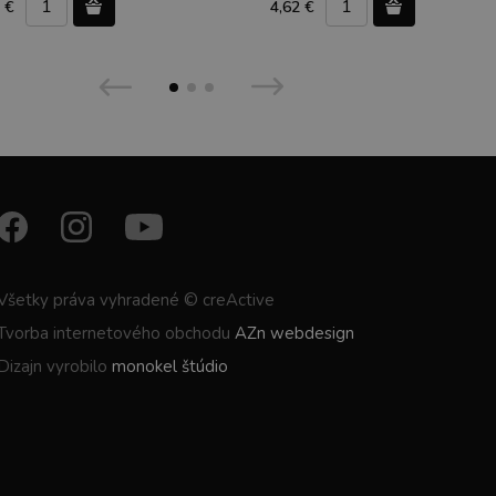
 €
4,62 €
Všetky práva vyhradené © creActive
Tvorba internetového obchodu
AZn webdesign
Dizajn vyrobilo
monokel štúdio