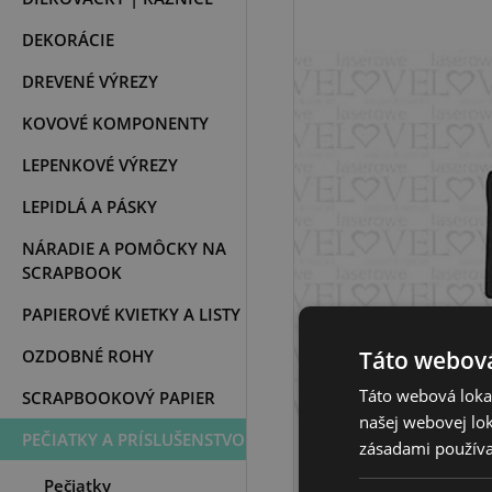
DEKORÁCIE
DREVENÉ VÝREZY
KOVOVÉ KOMPONENTY
LEPENKOVÉ VÝREZY
LEPIDLÁ A PÁSKY
NÁRADIE A POMÔCKY NA
SCRAPBOOK
PAPIEROVÉ KVIETKY A LISTY
OZDOBNÉ ROHY
Táto webová
Táto webová lokal
SCRAPBOOKOVÝ PAPIER
našej webovej lok
PEČIATKY A PRÍSLUŠENSTVO
zásadami používa
Pečiatky