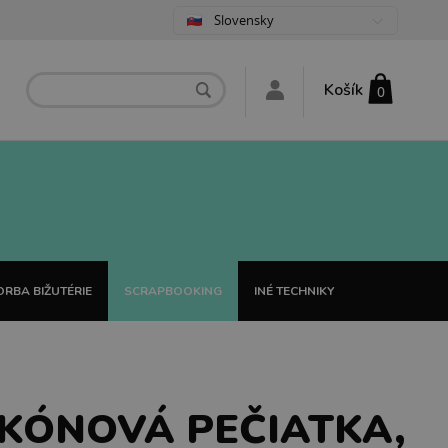
Slovensky
Košík
0
RBA BIŽUTÉRIE
SCRAPBOOKING
INÉ TECHNIKY
IKÓNOVÁ PEČIATKA,