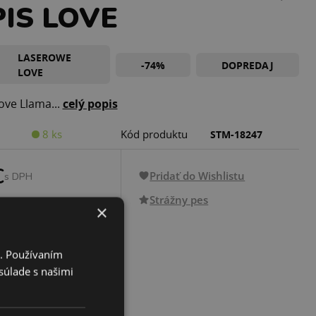
IS LOVE
LASEROWE
-74%
DOPREDAJ
LOVE
ove Llama...
celý popis
8 ks
Kód produktu
STM-18247
€
Pridať do Wishlistu
s DPH
Strážny pes
×
PRIDAŤ DO KOŠÍKA
i. Používaním
súlade s našimi