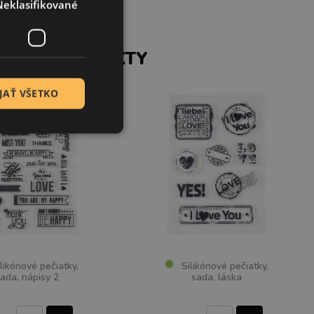
Neklasifikované
SIACE PRODUKTY
JAŤ VŠETKO
ikónové pečiatky,
Silikónové pečiatky,
ada, nápisy 2
sada, láska