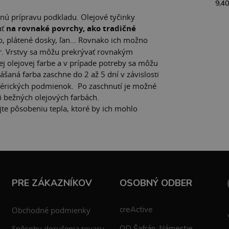
9,40
tnú prípravu podkladu. Olejové tyčinky
ať
na rovnaké povrchy, ako tradičné
no, plátené dosky, ľan... Rovnako ich možno
r. Vrstvy sa môžu prekrývať rovnakým
ej olejovej farbe a v prípade potreby sa môžu
ášaná farba zaschne do 2 až 5 dní v závislosti
férických podmienok. Po zaschnutí je možné
i bežných olejových farbách.
jte pôsobeniu tepla, ktoré by ich mohlo
PRE ZÁKAZNÍKOV
OSOBNÝ ODBER
creActive
Obchodné podmienky
Spôsoby doručenia tovaru
OD Šafrán, Námestie