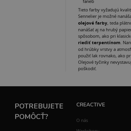
farieb
Tieto farby vyžadujú kvali
Sennelier je možné nanáš
olejové farby
, teda plát
nanášať aj na hrubý papie
spôsobom, ako pri klasick
riediť terpentínom
. Nan
od hrúbky vrstvy a atmos
použiť lak rovnako, ako pr
Olejové tyčinky nevystavu
poškodiť.
CREACTIVE
POTREBUJETE
POMÔCŤ?
O nás
Workshopy