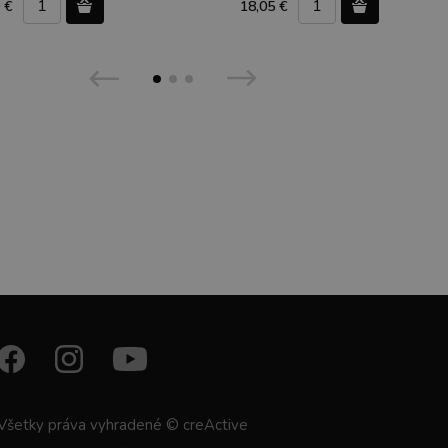
 €
18,05 €
Všetky práva vyhradené © creActive