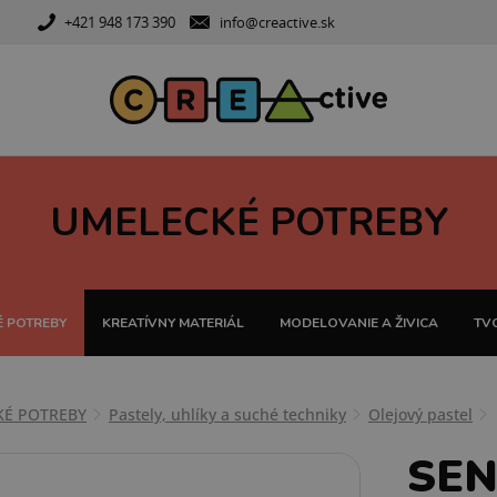
+421 948 173 390
info@creactive.sk
UMELECKÉ POTREBY
 POTREBY
KREATÍVNY MATERIÁL
MODELOVANIE A ŽIVICA
TVO
KÉ POTREBY
Pastely, uhlíky a suché techniky
Olejový pastel
SEN