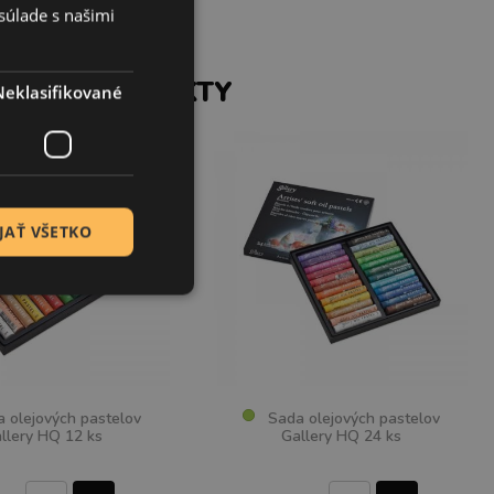
súlade s našimi
SIACE PRODUKTY
Neklasifikované
JAŤ VŠETKO
olejových pastelov
Sada olejových pastelov
llery HQ 12 ks
Gallery HQ 24 ks