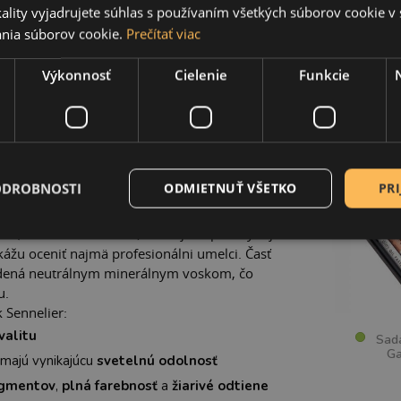
ality vyjadrujete súhlas s používaním všetkých súborov cookie v 
nia súborov cookie.
Prečítať viac
UKTU
SÚVI
Výkonnosť
Cielenie
Funkcie
ky maliar
Henri Goetz
slávneho výrobcu
ho Senneliera,
aby pre jeho priateľa
Pabla
voskovú tyčinku.
Piccaso hľadal médium,
 rôzne povrchy, bez toho aby vybledlo
ODROBNOSTI
ODMIETNUŤ VŠETKO
PRI
ledkom
ich spolupráce
sú jedinečné olejové
er
(Sennelier Oil Sticks) sú olejové pastely tej
okážu oceniť najmä profesionálni umelci. Časť
radená neutrálnym minerálnym voskom, čo
u.
 Sennelier:
valitu
Sada 
Ga
majú vynikajúcu
svetelnú odolnosť
igmentov
,
plná farebnosť
a
žiarivé odtiene