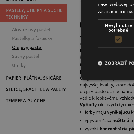
našej webovej lok
PASTELY, UHLÍKY A SUCHÉ
zásadami používa
TECHNIKY
POPIS PROD
Nevyhnutne
Akvarelový pastel
potrebné
V roku
1949
oslovil paríž
Pastelky a farbičky
umeleckých potrieb
Henri
Olejový pastel
Picassa
vytvoril
farebnú 
Suchý pastel
ktoré by sa dalo použiť
na
ZOBRAZIŤ P
alebo popraskalo. Výs
Uhlíky
pastely Sennelier.
PAPIER, PLÁTNA, SKICÁRE
Olejové tyčinky Senneli
najvyššej kvality, ktoré d
ŠTETCE, ŠPACHTLE A PALETY
oleja v pasteloch je nah
vedie k lepkavému vzhľad
TEMPERA GUACHE
Výhody
olejových tyčiniek
farby majú
vynikajúcu k
vpyvom času
nežltnú
a 
vysoká
koncentrácia p