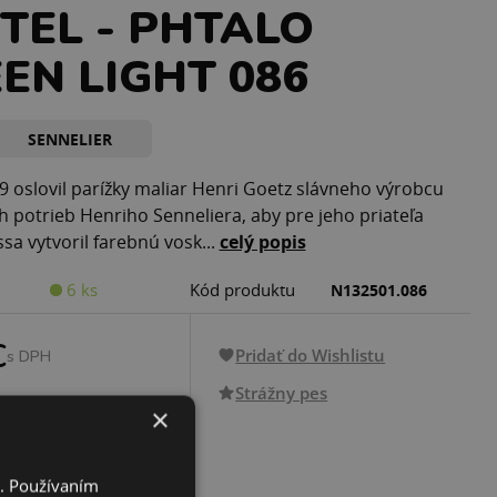
TEL - PHTALO
EN LIGHT 086
SENNELIER
9 oslovil parížky maliar Henri Goetz slávneho výrobcu
 potrieb Henriho Senneliera, aby pre jeho priateľa
sa vytvoril farebnú vosk...
celý popis
6 ks
Kód produktu
N132501.086
€
Pridať do Wishlistu
s DPH
Strážny pes
×
PRIDAŤ DO KOŠÍKA
i. Používaním