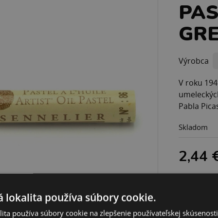
PAS
GRE
Výrobca
V roku 194
umeleckých
Pabla Picas
Skladom
2,44 
 lokalita používa súbory cookie.
ita používa súbory cookie na zlepšenie používateľskej skúsenost