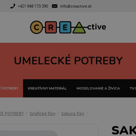
+421 948 173 390
info@creactive.sk
UMELECKÉ POTREBY
 POTREBY
KREATÍVNY MATERIÁL
MODELOVANIE A ŽIVICA
TVO
KÉ POTREBY
Grafické fixy
Sakura fixy
SAK