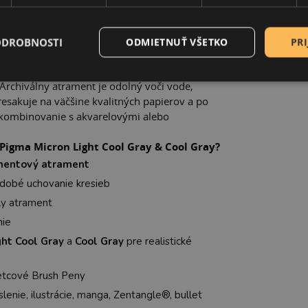
19,9
chody aj realistické tieňovanie v jednej
kresbu a realistické tieňovanie
ODROBNOSTI
ODMIETNUŤ VŠETKO
PRI
 technické kreslenie, skicovanie, ilustrácie,
ísmo, podpisovanie umeleckých diel aj
 Archiválny atrament je odolný voči vode,
resakuje na väčšine kvalitných papierov a po
 kombinovanie s akvarelovými alebo
Pigma Micron Light Cool Gray & Cool Gray?
entový atrament
hodobé uchovanie kresieb
ly atrament
nie
ght Cool Gray
a
Cool Gray
pre realistické
štetcové Brush Peny
lenie, ilustrácie, manga, Zentangle®, bullet