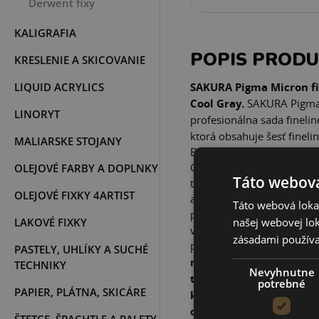
Derwent fixy
KALIGRAFIA
POPIS PROD
KRESLENIE A SKICOVANIE
LIQUID ACRYLICS
SAKURA Pigma Micron fin
Cool Gray.
SAKURA Pigma 
LINORYT
profesionálna sada fineli
ktorá obsahuje šesť fineli
MALIARSKE STOJANY
Brush Peny. Kombinácia sve
Gray) odtieňov umožňuje v
OLEJOVÉ FARBY A DOPLNKY
Táto webová
tieňovanie a precízne ilus
OLEJOVÉ FIXKY 4ARTIST
atrament už v roku 1982 
Táto webová lokal
pigment a vodnú bázu. Vď
LAKOVÉ FIXKY
našej webovej lok
vodeodolnosť a archívnu kv
zásadami používa
podpisy po mnoho rokov
PASTELY, UHLÍKY A SUCHÉ
medzi ilustrátormi, arc
TECHNIKY
Nevyhnutne
tvorcami manga, Zentan
potrebné
PAPIER, PLÁTNA, SKICÁRE
kreslenia. Vďaka kombi
odtieňov sivej a štetc