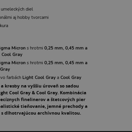
 umeleckých diel
nálmi aj hobby tvorcami
akura
Pigma Micron
s hrotmi
0,25 mm, 0,45 mm a
t Cool Gray
Pigma Micron
s hrotmi
0,25 mm, 0,45 mm a
 Gray
vo farbách
Light Cool Gray
a
Cool Gray
e a kresby na vyššiu úroveň so sadou
ght Cool Gray & Cool Gray. Kombinácia
recíznych finelinerov a štetcových pier
alistické tieňovanie, jemné prechody a
e s dlhotrvajúcou archívnou kvalitou.