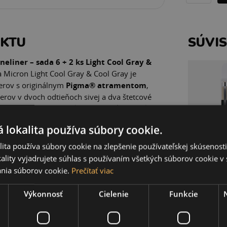
UKTU
SÚVI
eliner – sada 6 + 2 ks Light Cool Gray &
Micron Light Cool Gray & Cool Gray je
nerov s originálnym
Pigma® atramentom
,
nerov v dvoch odtieňoch sivej a dva štetcové
tlosivých (Light Cool Gray) a sivých (Cool
ytvárať jemné prechody, realistické
 lokalita používa súbory cookie.
trácie. Sakura vyvinula a patentovala Pigma
ako prvý atrament na svete kombinujúci
ita používa súbory cookie na zlepšenie používateľskej skúsenost
aka tomu ponúka výnimočnú svetlostálosť,
ality vyjadrujete súhlas s používaním všetkých súborov cookie v 
alitu, ktorá zachová vaše kresby, ilustrácie aj
nia súborov cookie.
Prečítať viac
.
Finelinery Pigma Micron sú obľúbené
hitektmi, dizajnérmi, výtvarníkmi,
SAKU
Výkonnosť
Cielenie
Funkcie
gle®, bullet journalu aj technického
fine
nácii rôznych hrúbok hrotov, dvoch
ových pier môžete jednoducho vytvárať