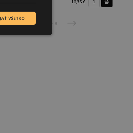
0 €
16,35 €
JAŤ VŠETKO