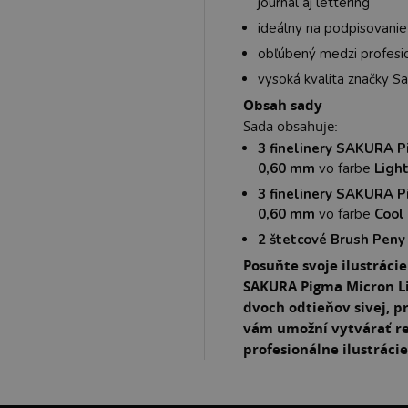
journal aj lettering
ideálny na podpisovanie
obľúbený medzi profesio
vysoká kvalita značky S
Obsah sady
Sada obsahuje:
3 finelinery SAKURA 
0,60 mm
vo farbe
Ligh
3 finelinery SAKURA 
0,60 mm
vo farbe
Cool
2 štetcové Brush Peny
Posuňte svoje ilustráci
SAKURA Pigma Micron Li
dvoch odtieňov sivej, p
vám umožní vytvárať re
profesionálne ilustráci