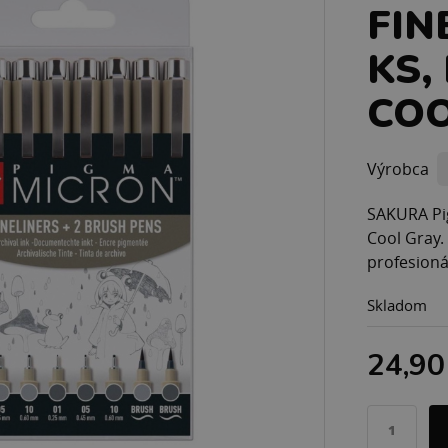
FIN
KS,
COO
Výrobca
SAKURA Pig
Cool Gray.
profesionál
Skladom
24,90