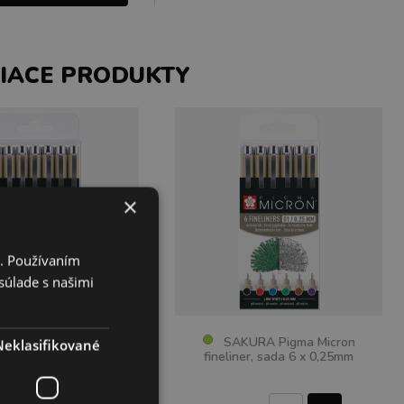
SIACE PRODUKTY
×
i. Používaním
súlade s našimi
RA Pigma Micron
SAKURA Pigma Micron
Neklasifikované
liner, sada 6 + 1
fineliner, sada 6 x 0,25mm