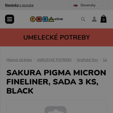
Slovensky
Novinky
v ponuke
0
UMELECKÉ POTREBY
Hlavná stránka
UMELECKÉ POTREBY
Grafické fixy
Sakur
SAKURA PIGMA MICRON
FINELINER, SADA 3 KS,
BLACK