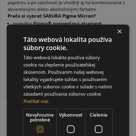
papierov a po zaschnutí je vhodný aj na kombinovanie s
akvarelovými alebo alkoholovými farbami.
Prečo si vybrať SAKURA Pigma Micron?
originálny
Pigma® pigmentový atrament
×
archívna kvalita pre dlhodobé uchovanie kresieb
Táto webová lokalita používa
vodeodolný a svetlostály atrament
súbory cookie.
presné a konzistentné línie
Táto webová lokalita používa súbory
vhodný na technické kreslenie, ilustrácie, manga,
Zentangle®, bullet journal aj kaligrafiu
cookie na zlepšenie používateľskej
skúsenosti. Používaním našej webovej
ideálny na podpisovanie umeleckých diel
lokality vyjadrujete súhlas s používaním
obľúbený medzi profesionálmi aj hobby tvorcami
všetkých súborov cookie v súlade s našimi
vysoká kvalita značky Sakura
zásadami používania súborov cookie.
Obsah sady
Prečítať viac
Sada obsahuje
3 čierne finelinery SAKURA Pigma
Micron
s hrotmi:
Nevyhnutne
Výkonnosť
Cielenie
potrebné
0,50 mm
0,60 mm