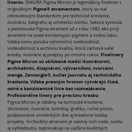
linerov.
SAKURA Pigma Micron je legendárny fineliner s
originálnym
Pigma® atramentom
, ktorý sa stal
celosvetovým štandardom pre technické kreslenie,
ilustráciu, kaligrafiu aj umeleckú tvorbu. Sakura vyvinula
a patentovala Pigma atrament už v roku 1982 ako prvý
atrament na svete kombinujúci pigment a vodnú bázu.
Vďaka tomu ponúka výnimočnú svetlostálosť,
vodeodolnosť a archívnu kvalitu, ktorá zachová vaše
kresby, ilustrácie aj podpisy po mnoho rokov.
Finelinery
Pigma Micron sú obľúbené medzi ilustrátormi,
architektmi, dizajnérmi, výtvarníkmi, tvorcami
manga, Zentangle®, bullet journalu aj technického
kreslenia. Vďaka presným hrotom vytvárajú čisté,
ostré a konzistentné línie bez rozmazávania.
Profesionálne linery pre precíznu kresbu
Pigma Micron je ideálny na technické kreslenie,
skicovanie, ilustrácie, komiksy, grafiku, ručné písmo,
podpisovanie umeleckých diel aj kreatívne hobby
projekty. Archiválny atrament je odolný voči vode, svetlu
aj vyblednutiu, nepresakuje na väčšine kvalitných