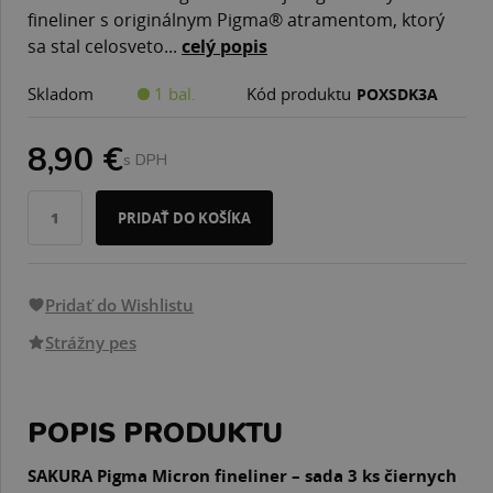
fineliner s originálnym Pigma® atramentom, ktorý
sa stal celosveto...
celý popis
Skladom
1 bal.
Kód produktu
POXSDK3A
8,90 €
s DPH
PRIDAŤ DO KOŠÍKA
Pridať do Wishlistu
Strážny pes
POPIS PRODUKTU
SAKURA Pigma Micron fineliner – sada 3 ks čiernych