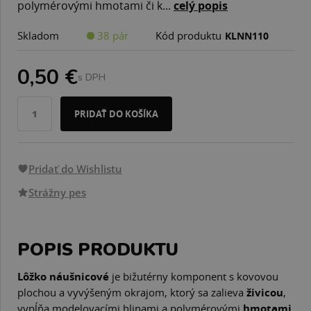
polymérovými hmotami či k...
celý popis
Skladom
38 pár
Kód produktu
KLNN110
0,50 €
s DPH
PRIDAŤ DO KOŠÍKA
Pridať do Wishlistu
Strážny pes
POPIS PRODUKTU
Lôžko náušnicové
je bižutérny komponent s kovovou
plochou a vyvýšeným okrajom, ktorý sa zalieva
živicou
,
vypĺňa modelovacími hlinami a polymérovými
hmotami