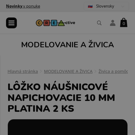
Slovensky
Novinky
v ponuke
0
MODELOVANIE A ŽIVICA
Hlavná stránka
MODELOVANIE A ŽIVICA
Živica a pomôcky
LÔŽKO NÁUŠNICOVÉ
NAPICHOVACIE 10 MM
PLATINA 2 KS