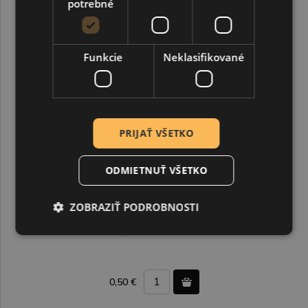
potrebné
Funkcie
Neklasifikované
PRIJAŤ VŠETKO
ODMIETNUŤ VŠETKO
ZOBRAZIŤ PODROBNOSTI
Lôžko náuš. napichovacie starobronz 12 mm 2 ks
0,50 €