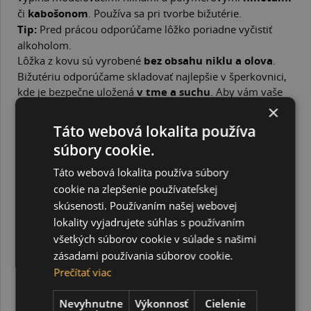
či
kabošonom
. Používa sa pri tvorbe bižutérie.
Tip:
Pred prácou odporúčame lôžko poriadne vyčistiť
alkoholom.
Lôžka z kovu sú vyrobené
bez obsahu niklu a olova
.
Bižutériu odporúčame skladovať najlepšie v šperkovnici,
kde je bezpečne uložená
v tme a suchu
. Aby vám vaše
výrobky vydržali čo najdlhšie, snažte sa ich
držať čo
×
najďalej od vody
, parfumov, lakov na vlasy a iných
Táto webová lokalita používa
stylingových výrobkov.
súbory cookie.
Lôžko má priemer 12 mm a vyvýšený okraj.
Napichovacie náušnice je potrebné na uchu zabezpečiť
Táto webová lokalita používa súbory
zarážkou.
cookie na zlepšenie používateľskej
skúsenosti. Používaním našej webovej
SÚVISIACE PRODUKTY
lokality vyjadrujete súhlas s používaním
všetkých súborov cookie v súlade s našimi
zásadami používania súborov cookie.
Prečítať viac
Nevyhnutne
Výkonnosť
Cielenie