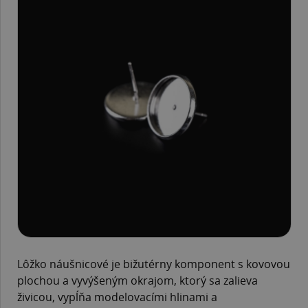
Lôžko náušnicové je bižutérny komponent s kovovou
plochou a vyvýšeným okrajom, ktorý sa zalieva
živicou, vypĺňa modelovacími hlinami a