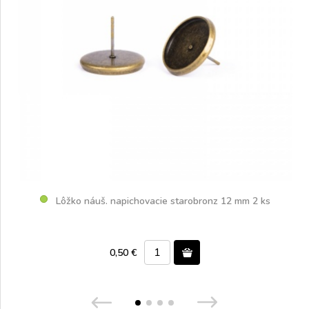
Lôžko náuš. napichovacie starobronz 12 mm 2 ks
0,50 €