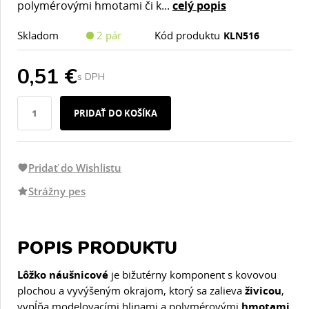
polymérovými hmotami či k...
celý popis
Skladom
2 pár
Kód produktu
KLN516
0,51 €
s DPH
PRIDAŤ DO KOŠÍKA
Pridať do Wishlistu
Strážny pes
POPIS PRODUKTU
Lôžko náušnicové
je bižutérny komponent s kovovou
plochou a vyvýšeným okrajom, ktorý sa zalieva
živicou
,
vypĺňa modelovacími hlinami a polymérovými
hmotami