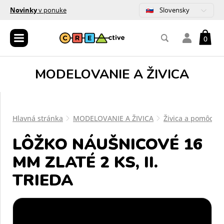
Slovensky
Novinky
v ponuke
0
MODELOVANIE A ŽIVICA
Hlavná stránka
MODELOVANIE A ŽIVICA
Živica a pomôcky
LÔŽKO NÁUŠNICOVÉ 16
MM ZLATÉ 2 KS, II.
TRIEDA