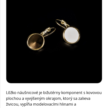
Lôžko náušnicové je bižutérny komponent s kovovou
plochou a vyvýšeným okrajom, ktorý sa zalieva
živicou, vypĺňa modelovacími hlinami a