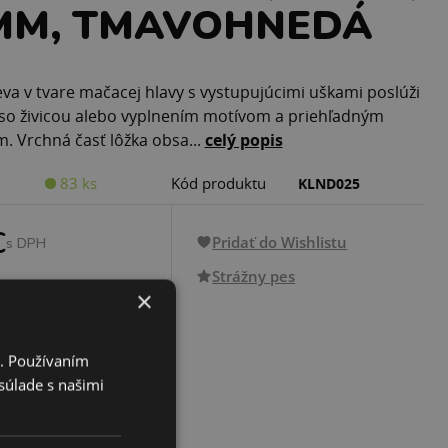
MM, TMAVOHNEDÁ
eva v tvare mačacej hlavy s vystupujúcimi uškami poslúži
 so živicou alebo vyplnením motívom a priehľadným
 Vrchná časť lôžka obsa...
celý popis
83 ks
Kód produktu
KLND025
€
Pridať do Wishlistu
s DPH
Strážny pes
×
PRIDAŤ DO KOŠÍKA
i. Používaním
súlade s našimi