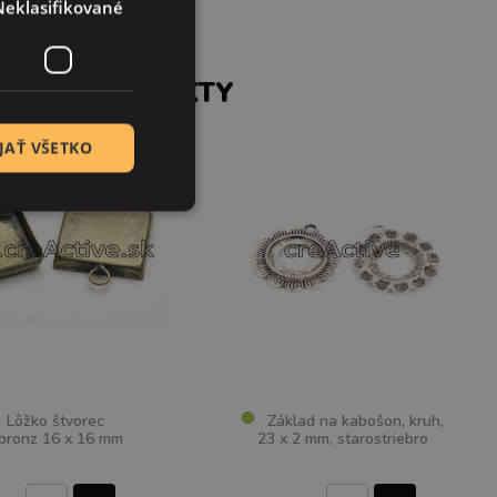
Neklasifikované
SIACE PRODUKTY
JAŤ VŠETKO
Lôžko štvorec
Základ na kabošon, kruh,
bronz 16 x 16 mm
23 x 2 mm, starostriebro