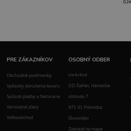
0,24
PRE ZÁKAZNÍKOV
OSOBNÝ ODBER
creActive
Obchodné podmienky
Spôsoby doručenia tovaru
OD Šafrán, Námestie
Spôsob platby a fakturácie
slobody 7
Vernostné zľavy
971 01 Prievidza
Veľkoobchod
Slovensko
Zobraziť na mape