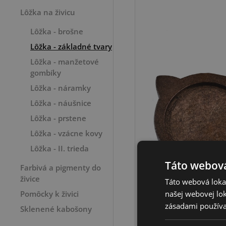
Lôžka na živicu
Lôžka - brošne
Lôžka - základné tvary
Lôžka - manžetové
gombíky
Lôžka - náramky
Lôžka - náušnice
Lôžka - prstene
Lôžka - vzácne kovy
Lôžka - II. trieda
Táto webová
Farbivá a pigmenty do
živice
Táto webová lokal
Pomôcky k živici
našej webovej lok
zásadami používa
Sklenené kabošony