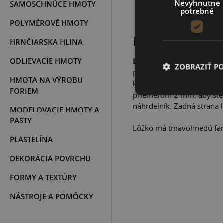
Nevyhnutne
SAMOSCHNÚCE HMOTY
potrebné
POLYMÉROVÉ HMOTY
POPIS PROD
HRNČIARSKA HLINA
ODLIEVACIE HMOTY
Lôžko
z dreva
v tvare ma
ZOBRAZIŤ P
pri tvorbe so živicou al
HMOTA NA VÝROBU
kabošonom. Vrchná časť 
FORIEM
priemerom 2 mm, aby ste s
náhrdelník. Zadná strana l
MODELOVACIE HMOTY A
PASTY
Lôžko má tmavohnedú far
PLASTELÍNA
DEKORÁCIA POVRCHU
FORMY A TEXTÚRY
NÁSTROJE A POMÔCKY