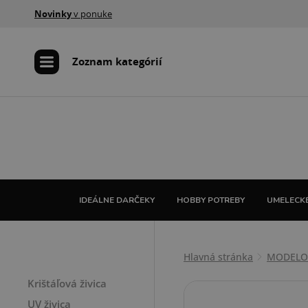
Novinky
v ponuke
Zoznam kategórií
IDEÁLNE DARČEKY
HOBBY POTREBY
UMELECKÉ
ŽIVICA A POMÔCKY
Hlavná stránka
MODELOV
Krištáľová živica
UV živica