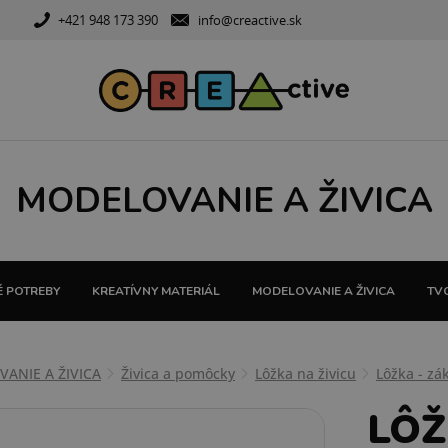
+421 948 173 390
info@creactive.sk
MODELOVANIE A ŽIVICA
 POTREBY
KREATÍVNY MATERIÁL
MODELOVANIE A ŽIVICA
TVO
ANIE A ŽIVICA
Živica a pomôcky
Lôžka na živicu
Lôžka - zá
LÔŽ