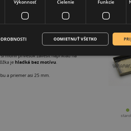
Výkonnosť
Cielenie
Funkcie
UKTU
SÚVI
čacej hlavy
s vystupujúcimi uškami poslúži
ODROBNOSTI
ODMIETNUŤ VŠETKO
PRI
ebo vyplnením motívom a priehľadným
lôžka obsahuje
očko na navliekanie
s
i mohli prívesok zavesiť napríklad na
ôžka je
hladká bez motívu
.
bu a priemer asi 25 mm.
staro