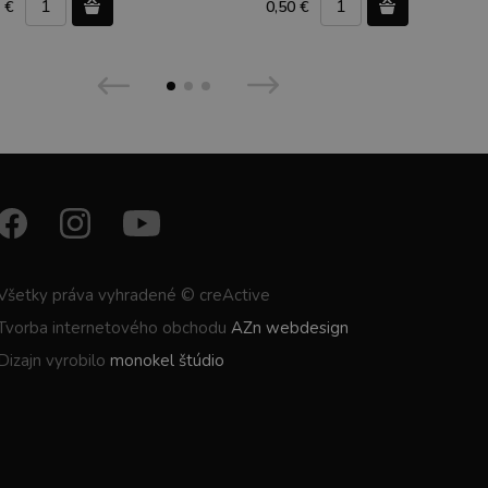
 €
0,50 €
Všetky práva vyhradené © creActive
Tvorba internetového obchodu
AZn webdesign
Dizajn vyrobilo
monokel štúdio