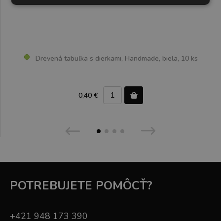
Drevená tabuľka s dierkami, Handmade, biela, 10 ks
0,40 €
POTREBUJETE POMÔCŤ?
+421 948 173 390