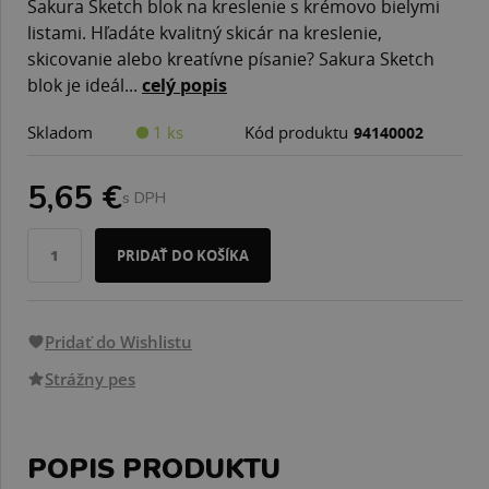
Sakura Sketch blok na kreslenie s krémovo bielymi
listami. Hľadáte kvalitný skicár na kreslenie,
skicovanie alebo kreatívne písanie? Sakura Sketch
blok je ideál...
celý popis
Skladom
1 ks
Kód produktu
94140002
5,65 €
s DPH
PRIDAŤ DO KOŠÍKA
Pridať do Wishlistu
Strážny pes
POPIS PRODUKTU