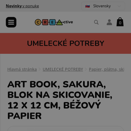
Slovensky
Novinky
v ponuke
0
UMELECKÉ POTREBY
Hlavná stránka
UMELECKÉ POTREBY
Papier, plátna, skicá
ART BOOK, SAKURA,
BLOK NA SKICOVANIE,
12 X 12 CM, BÉŽOVÝ
PAPIER