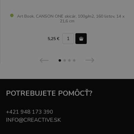
Art Book, CANSON ONE skicár, 100g/m2, 160 listov, 14 x
21,6 cm
5,25 €
POTREBUJETE POMÔCŤ?
+421 948 173 390
INFO@CREACTIVE.SK