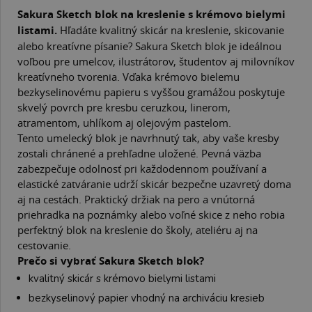
Sakura Sketch blok na kreslenie s krémovo bielymi
listami.
Hľadáte kvalitný skicár na kreslenie, skicovanie
alebo kreatívne písanie? Sakura Sketch blok je ideálnou
voľbou pre umelcov, ilustrátorov, študentov aj milovníkov
kreatívneho tvorenia. Vďaka krémovo bielemu
bezkyselinovému papieru s vyššou gramážou poskytuje
skvelý povrch pre kresbu ceruzkou, linerom,
atramentom, uhlíkom aj olejovým pastelom.
Tento umelecký blok je navrhnutý tak, aby vaše kresby
zostali chránené a prehľadne uložené. Pevná väzba
zabezpečuje odolnosť pri každodennom používaní a
elastické zatváranie udrží skicár bezpečne uzavretý doma
aj na cestách. Praktický držiak na pero a vnútorná
priehradka na poznámky alebo voľné skice z neho robia
perfektný blok na kreslenie do školy, ateliéru aj na
cestovanie.
Prečo si vybrať Sakura Sketch blok?
kvalitný skicár s krémovo bielymi listami
bezkyselinový papier vhodný na archiváciu kresieb