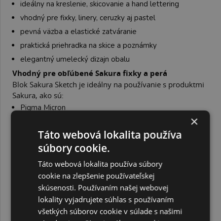
ideálny na kreslenie, skicovanie a hand lettering
vhodný pre fixky, linery, ceruzky aj pastel
pevná väzba a elastické zatváranie
praktická priehradka na skice a poznámky
elegantný umelecký dizajn obalu
Vhodný pre obľúbené Sakura fixky a perá
Blok Sakura Sketch je ideálny na používanie s produktmi
Sakura, ako sú:
Pigma Micron
×
Sakura Gelly Roll
Táto webová lokalita používa
Koi Coloring Brush Pen
súbory cookie.
Permapaque
Cray-Pas
Táto webová lokalita používa súbory
cookie na zlepšenie používateľskej
Objavte kompletnú ponuku kvalitných umeleckých pier a
skúsenosti. Používaním našej webovej
fixiek v kategórii:
https://www.creactive.sk/sakura-fixy/
Sakura Sketch je perfektný blok pre každého, kto hľadá
lokality vyjadrujete súhlas s používaním
kvalitný papier na kreslenie, moderný skicár pre ilustráciu
všetkých súborov cookie v súlade s našimi
alebo spoľahlivý zápisník na kreatívne nápady. Doprajte