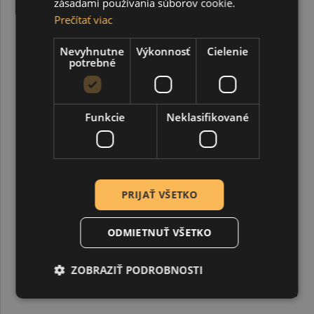
zásadami používania súborov cookie.
svojim kresbám profesionálny priestor s obľúbenými
Prečítať viac
produktmi značky Sakura.
Nevyhnutne
Výkonnosť
Cielenie
potrebné
Funkcie
Neklasifikované
PRIJAŤ VŠETKO
ODMIETNUŤ VŠETKO
ZOBRAZIŤ PODROBNOSTI