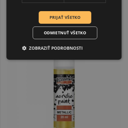
SÚVISIACE PRODUKTY
PRIJAŤ VŠETKO
ODMIETNUŤ VŠETKO
ZOBRAZIŤ PODROBNOSTI