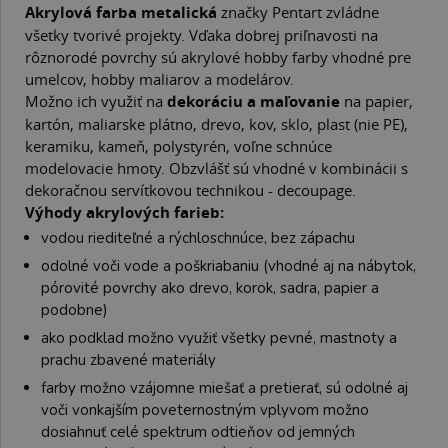
Akrylová farba metalická
značky Pentart zvládne
všetky tvorivé projekty. Vďaka dobrej priľnavosti na
rôznorodé povrchy sú akrylové hobby farby vhodné pre
umelcov, hobby maliarov a modelárov.
Možno ich využiť na
dekoráciu a maľovanie
na papier,
kartón, maliarske plátno, drevo, kov, sklo, plast (nie PE),
keramiku, kameň, polystyrén, voľne schnúce
modelovacie hmoty. Obzvlášť sú vhodné v kombinácii s
dekoračnou servítkovou technikou - decoupage.
Výhody akrylových farieb:
vodou riediteľné a rýchloschnúce, bez zápachu
odolné voči vode a poškriabaniu (vhodné aj na nábytok,
pórovité povrchy ako drevo, korok, sadra, papier a
podobne)
ako podklad možno využiť všetky pevné, mastnoty a
prachu zbavené materiály
farby možno vzájomne miešať a pretierať, sú odolné aj
voči vonkajším poveternostným vplyvom možno
dosiahnuť celé spektrum odtieňov od jemných