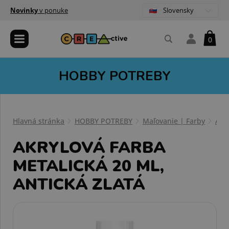
Slovensky
Novinky
v ponuke
0
HOBBY POTREBY
Hlavná stránka
HOBBY POTREBY
Maľovanie | Farby
Akr
AKRYLOVÁ FARBA
METALICKÁ 20 ML,
ANTICKÁ ZLATÁ