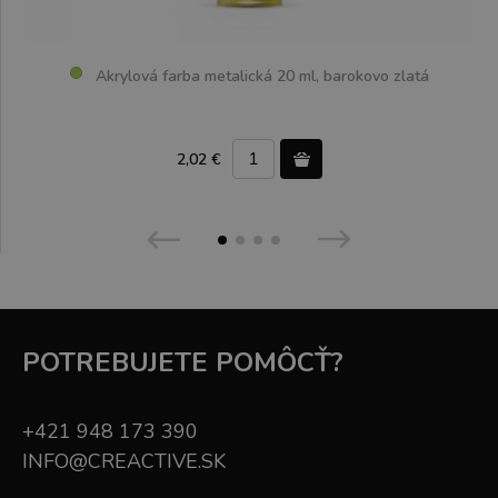
Akrylová farba metalická 20 ml, barokovo zlatá
2,02 €
POTREBUJETE POMÔCŤ?
+421 948 173 390
INFO@CREACTIVE.SK