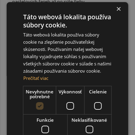
pastelových farieb až po sýte farby
×
Akrylová farba má objem 20 ml a zúžený hrot na lepšie
Táto webová lokalita používa
vytláčanie farby.
súbory cookie.
Táto webová lokalita používa súbory
cookie na zlepšenie používateľskej
skúsenosti. Používaním našej webovej
lokality vyjadrujete súhlas s používaním
všetkých súborov cookie v súlade s našimi
zásadami používania súborov cookie.
Prečítať viac
Nevyhnutne
Výkonnosť
Cielenie
potrebné
Funkcie
Neklasifikované