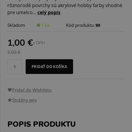
rôznorodé povrchy sú akrylové hobby farby vhodné
pre umelco...
celý popis
Skladom
1 ks
Kód produktu
99
1,00 €
s DPH
2,02 €
PRIDAŤ DO KOŠÍKA
Pridať do Wishlistu
Strážny pes
POPIS PRODUKTU