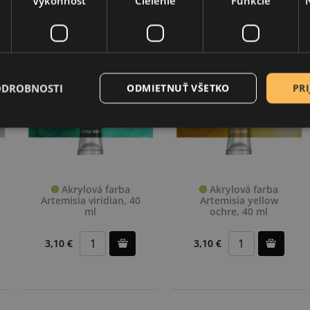
Výkonnosť
Cielenie
Funkcie
ODROBNOSTI
ODMIETNUŤ VŠETKO
PRI
Akrylová farba
Akrylová farba
Artemisia viridian, 40
Artemisia yellow
ml
ochre, 40 ml
3,10 €
3,10 €