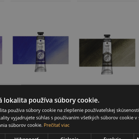
Akrylová farba
Akrylová farba
Artemisia
Artemisia vandyke
ultramarine blue, 40
 lokalita používa súbory cookie.
brown, 40 ml
ml
ita používa súbory cookie na zlepšenie používateľskej skúsenost
3,10 €
3,10 €
ality vyjadrujete súhlas s používaním všetkých súborov cookie v 
nia súborov cookie.
Prečítať viac