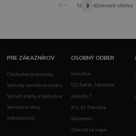
1
2
3
4
Zobraziť všetko
PRE ZÁKAZNÍKOV
OSOBNÝ ODBER
creActive
Obchodné podmienky
Spôsoby doručenia tovaru
OD Šafrán, Námestie
Spôsob platby a fakturácie
slobody 7
Vernostné zľavy
971 01 Prievidza
Veľkoobchod
Slovensko
Zobraziť na mape