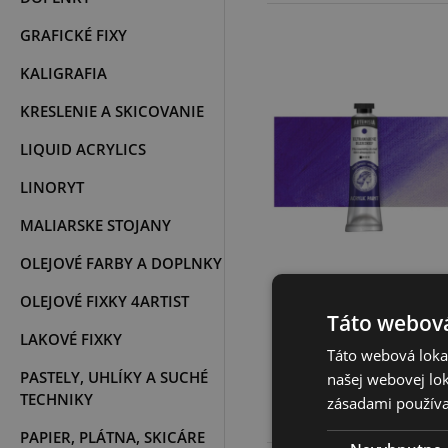
GRAFICKÉ FIXY
KALIGRAFIA
KRESLENIE A SKICOVANIE
LIQUID ACRYLICS
LINORYT
MALIARSKE STOJANY
OLEJOVÉ FARBY A DOPLNKY
Akrylová farba
Artemisia
OLEJOVÉ FIXKY 4ARTIST
ultramarine blue
Táto webová
deep, 40 ml
LAKOVÉ FIXKY
Táto webová lokal
3,10 €
PASTELY, UHLÍKY A SUCHÉ
našej webovej lok
TECHNIKY
zásadami používa
PAPIER, PLÁTNA, SKICÁRE