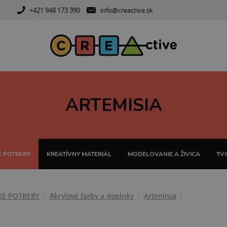
+421 948 173 390
info@creactive.sk
ARTEMISIA
 POTREBY
KREATÍVNY MATERIÁL
MODELOVANIE A ŽIVICA
TVO
KÉ POTREBY
Akrylové farby a doplnky
Artemisia