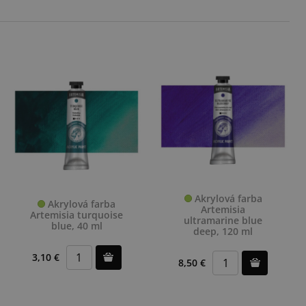
Akrylová farba
Akrylová farba
Artemisia
Artemisia turquoise
ultramarine blue
blue, 40 ml
deep, 120 ml
3,10 €
8,50 €