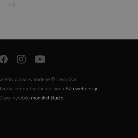
Všetky práva vyhradené © creActive
Tvorba internetového obchodu
AZn webdesign
Dizajn vyrobilo
monokel štúdio