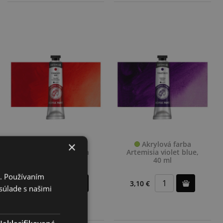
×
Akrylová farba
Akrylová farba
Artemisia vermilion
Artemisia violet blue,
red, 40 ml
40 ml
i. Používaním
3,10 €
3,10 €
súlade s našimi