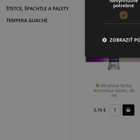
Nevyhnutne
potrebné
ŠTETCE, ŠPACHTLE A PALETY
TEMPERA GUACHE
ZOBRAZIŤ P
Akrylová farba
Artemisia violet, 40
ml
3,10 €