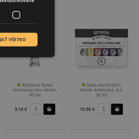
Neklasifikované
JAŤ VŠETKO
Akrylová farba
Sada akrylových
Artemisia zinc white,
farieb Artemisia, 6 x
40 ml
20 ml
3,10 €
13,95 €