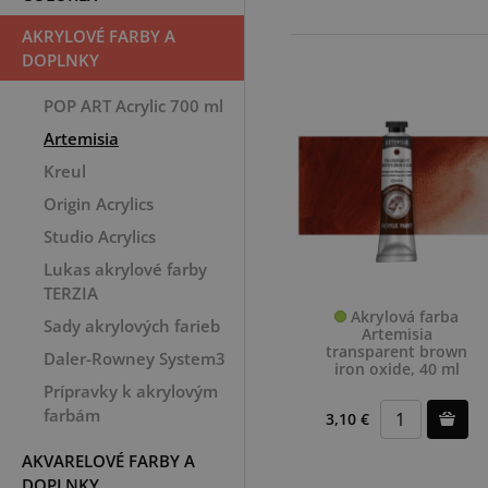
AKRYLOVÉ FARBY A
DOPLNKY
POP ART Acrylic 700 ml
Artemisia
Kreul
Origin Acrylics
Studio Acrylics
Lukas akrylové farby
TERZIA
Akrylová farba
Sady akrylových farieb
Artemisia
transparent brown
Daler-Rowney System3
iron oxide, 40 ml
Prípravky k akrylovým
farbám
3,10 €
AKVARELOVÉ FARBY A
DOPLNKY