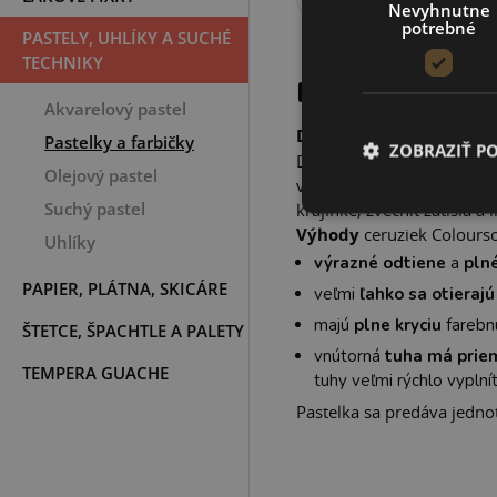
Nevyhnutne
potrebné
PASTELY, UHLÍKY A SUCHÉ
TECHNIKY
POPIS PROD
Akvarelový pastel
Derwent patelka COLO
Pastelky a farbičky
ZOBRAZIŤ P
Derwentu. Ceruzky s veľ
Olejový pastel
vyčarovať jemnú pleťovku 
Suchý pastel
krajinke, zvečniť zátišia a 
Výhody
ceruziek Colourso
Uhlíky
výrazné odtiene
a
pln
PAPIER, PLÁTNA, SKICÁRE
veľmi
ľahko sa otierajú
majú
plne kryciu
farebn
ŠTETCE, ŠPACHTLE A PALETY
vnútorná
tuha má prie
TEMPERA GUACHE
tuhy veľmi rýchlo vyplní
Pastelka sa predáva jednot