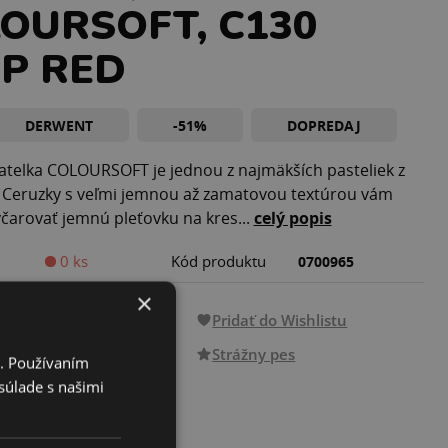
OURSOFT, C130
P RED
DERWENT
-51%
DOPREDAJ
telka COLOURSOFT je jednou z najmäkších pasteliek z
 Ceruzky s veľmi jemnou až zamatovou textúrou vám
arovať jemnú pleťovku na kres...
celý popis
0 ks
Kód produktu
0700965
×
€
Pridať do Wishlistu
s DPH
Strážny pes
i. Používaním
súlade s našimi
PREDOBJEDNAŤ