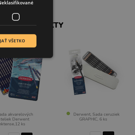
Neklasifikované
SIACE PRODUKTY
JAŤ VŠETKO
da akvarelových
Derwent, Sada ceruziek
teliek Derwent
GRAPHIC, 6 ks
nktense,12 ks