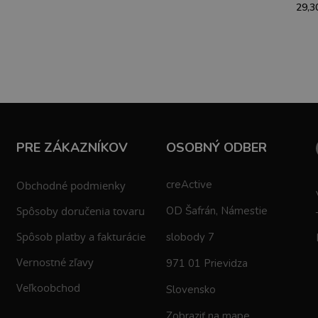
29,3
PRE ZÁKAZNÍKOV
OSOBNÝ ODBER
creActive
Obchodné podmienky
Spôsoby doručenia tovaru
OD Šafrán, Námestie
Spôsob platby a fakturácie
slobody 7
Vernostné zľavy
971 01 Prievidza
Veľkoobchod
Slovensko
Zobraziť na mape