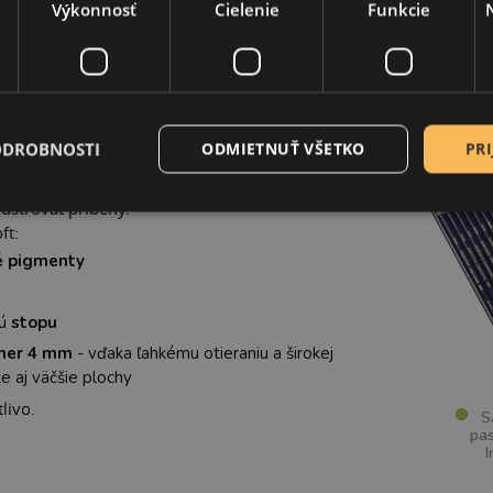
Výkonnosť
Cielenie
Funkcie
UKTU
SÚVI
URSOFT
je jednou z najmäkších pasteliek z
ODROBNOSTI
ODMIETNUŤ VŠETKO
PRI
mi jemnou až zamatovou textúrou vám pomôžu
na kreslených portrétoch, dodať výrazné farby
ilustrovať príbehy.
ft:
é pigmenty
ú
stopu
mer 4 mm
- vďaka ľahkému otieraniu a širokej
te aj väčšie plochy
livo.
Sa
pas
I