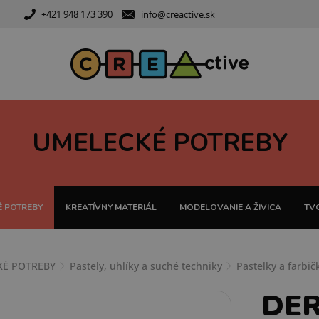
+421 948 173 390
info@creactive.sk
UMELECKÉ POTREBY
 POTREBY
KREATÍVNY MATERIÁL
MODELOVANIE A ŽIVICA
TVO
KÉ POTREBY
Pastely, uhlíky a suché techniky
Pastelky a farbič
DER