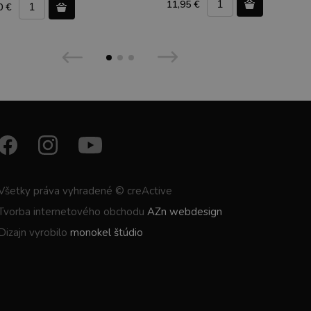
11,95 €
0 €
Všetky práva vyhradené © creActive
Tvorba internetového obchodu
AZn webdesign
Dizajn vyrobilo
monokel štúdio