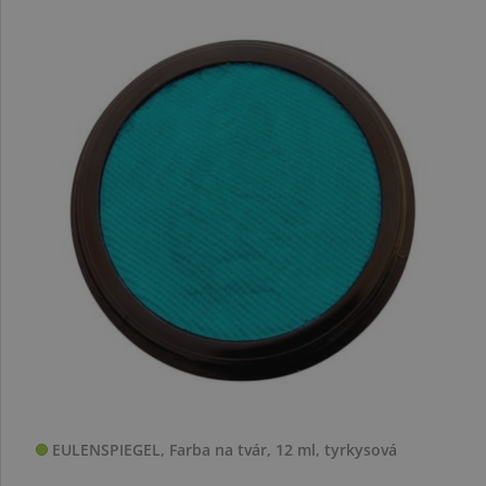
EULENSPIEGEL, Farba na tvár, 12 ml, tyrkysová