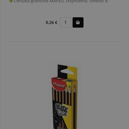
Ceruzka grafitová MAPED, trojhranná, tvrdosť B
0,26 €