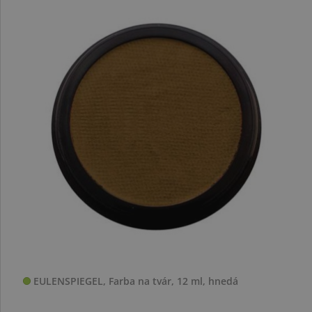
EULENSPIEGEL, Farba na tvár, 12 ml, hnedá