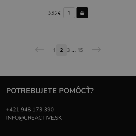
3,95 €
1
2
3
...
15
POTREBUJETE POMÔCŤ?
+421 948 173 390
INFO@CREACTIVE.SK