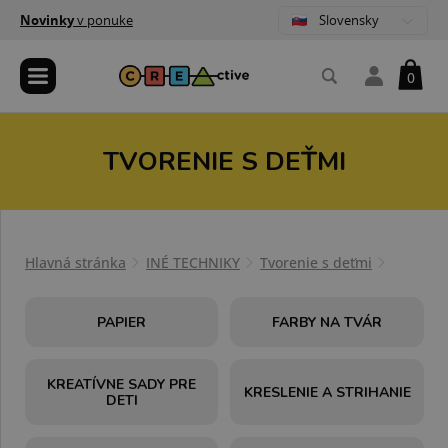
Slovensky
Novinky
v ponuke
0
TVORENIE S DEŤMI
Hlavná stránka
INÉ TECHNIKY
Tvorenie s deťmi
PAPIER
FARBY NA TVÁR
KREATÍVNE SADY PRE
KRESLENIE A STRIHANIE
DETI