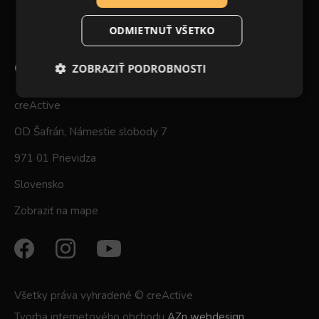
ODMIETNUŤ VŠETKO
OSOBNÝ ODBER
ZOBRAZIŤ PODROBNOSTI
creActive
OD Šafrán, Námestie slobody 7
971 01 Prievidza
Slovensko
Zobraziť na mape
Všetky práva vyhradené © creActive
Tvorba internetového obchodu
AZn webdesign