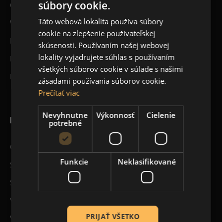
súbory cookie.
O nás
Táto webová lokalita používa súbory
Workshopy
cookie na zlepšenie používateľskej
Blog
skúsenosti. Používaním našej webovej
lokality vyjadrujete súhlas s používaním
Kontakt
všetkých súborov cookie v súlade s našimi
Registrácia
zásadami používania súborov cookie.
Prečítať viac
Nevyhnutne
Výkonnosť
Cielenie
PRE ZÁKAZNÍKOV
potrebné
Obchodné podmienky
Funkcie
Neklasifikované
Spôsoby doručenia tovaru
Spôsob platby a fakturácie
Vernostné zľavy
PRIJAŤ VŠETKO
Veľkoobchod