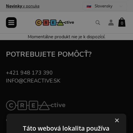
Slovensky
Novinky
v ponuke
0
Momentálne produkt nie je k dispozícií.
POTREBUJETE POMÔCŤ?
+421 948 173 390
INFO@CREACTIVE.SK
×
CREACTIVE
Táto webová lokalita používa