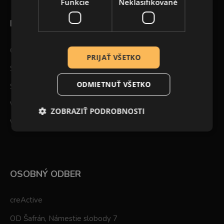
Funkcie
Neklasifikované
PRE ZÁKAZNÍKOV
Obchodné podmienky
PRIJAŤ VŠETKO
Spôsoby doručenia tovaru
ODMIETNUŤ VŠETKO
Spôsob platby a fakturácie
Vernostné zľavy
ZOBRAZIŤ PODROBNOSTI
Veľkoobchod
OSOBNÝ ODBER
creActive
OD Šafrán, Námestie slobody 7