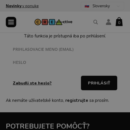
Slovensky
Novinky
v ponuke
0
Táto funkcia je prístupná iba po prihlásení.
PRIHLASOVACIE MENO (EMAIL)
HESLO
Zabudli ste heslo?
Ak nemáte užívateľské konto,
registrujte
sa prosím.
POTREBUJETE POMÔCŤ?