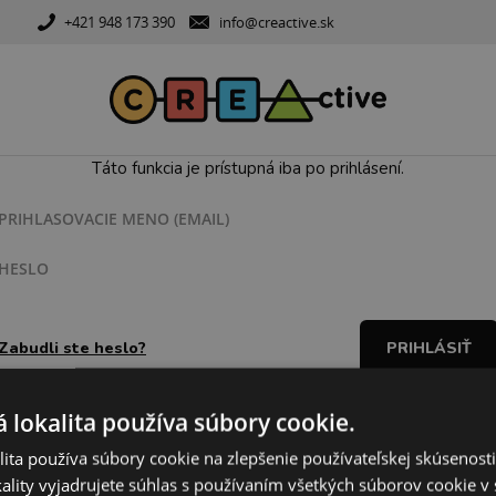
+421 948 173 390
info@creactive.sk
Táto funkcia je prístupná iba po prihlásení.
PRIHLASOVACIE MENO (EMAIL)
HESLO
Zabudli ste heslo?
nemáte užívateľské konto,
registrujte
sa prosím.
 lokalita používa súbory cookie.
ita používa súbory cookie na zlepšenie používateľskej skúsenost
ality vyjadrujete súhlas s používaním všetkých súborov cookie v 