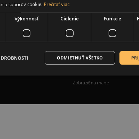
nia súborov cookie.
Prečítať viac
PRE ZÁKAZNÍKOV
OSOBNÝ ODBER
Výkonnosť
Cielenie
Funkcie
creActive
Obchodné podmienky
Spôsoby doručenia tovaru
OD Šafrán, Námestie
Spôsob platby a fakturácie
slobody 7
ODROBNOSTI
ODMIETNUŤ VŠETKO
PRI
Vernostné zľavy
971 01 Prievidza
Veľkoobchod
Slovensko
Zobraziť na mape