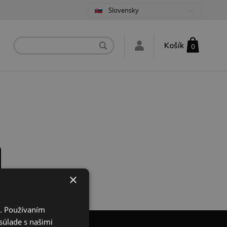
Slovensky
Košík
0
×
i. Používaním
súlade s našimi