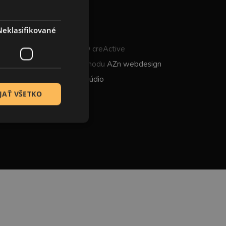
Neklasifikované
Všetky práva vyhradené © creActive
Tvorba internetového obchodu
AZn webdesign
Dizajn vyrobilo
monokel štúdio
JAŤ VŠETKO