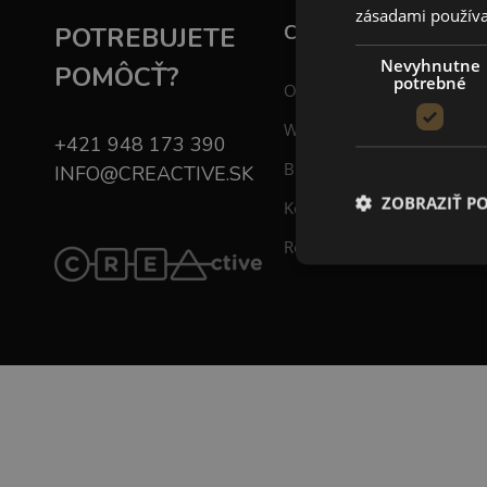
zásadami používa
CREACTIVE
POTREBUJETE
Nevyhnutne
POMÔCŤ?
potrebné
O nás
Workshopy
+421 948 173 390
Blog
INFO@CREACTIVE.SK
ZOBRAZIŤ P
Kontakt
Registrácia