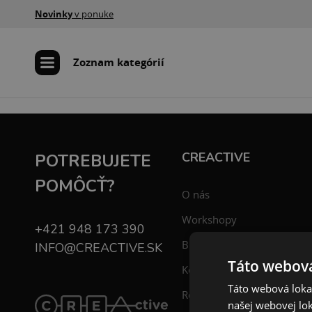
Novinky
v ponuke
Zoznam kategórií
CREACTIVE
POTREBUJETE
POMÔCŤ?
O nás
Workshopy
+421 948 173 390
Blog
INFO@CREACTIVE.SK
Táto webová
Kontakt
Táto webová lokal
Registrácia
našej webovej lok