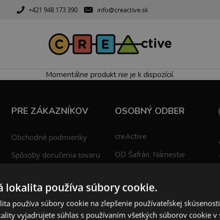
+421 948 173 390
info@creactive.sk
Momentálne produkt nie je k dispozícií.
PRE ZÁKAZNÍKOV
OSOBNÝ ODBER
creActive
Obchodné podmienky
Spôsoby doručenia tovaru
OD Šafrán, Námestie
Spôsob platby a fakturácie
slobody 7
 lokalita používa súbory cookie.
Vernostné zľavy
971 01 Prievidza
ita používa súbory cookie na zlepšenie používateľskej skúsenost
Veľkoobchod
Slovensko
ality vyjadrujete súhlas s používaním všetkých súborov cookie v 