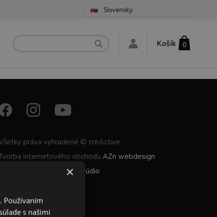
Slovensky
Košík
0
Všetky práva vyhradené © creActive
Tvorba internetového obchodu
AZn webdesign
×
Dizajn vyrobilo
monokel štúdio
i. Používaním
súlade s našimi