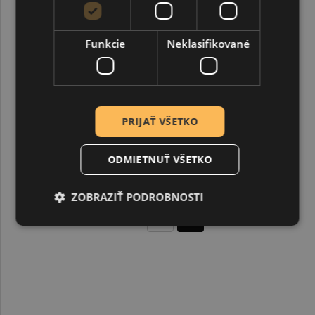
Funkcie
Neklasifikované
PRIJAŤ VŠETKO
ODMIETNUŤ VŠETKO
Kuretake, Vodný štetec Water Brush H2O Large
ZOBRAZIŤ PODROBNOSTI
6,53 €