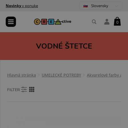
Slovensky
Novinky
v ponuke
0
VODNÉ ŠTETCE
Hlavná stránka
UMELECKÉ POTREBY
Akvarelové farby a d
FILTER